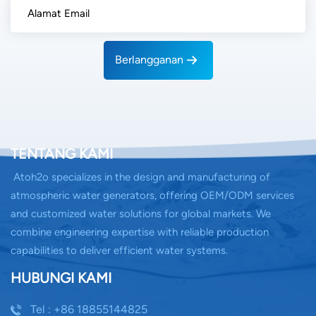
Berlangganan
TENTANG KAMI
Atoh2o specializes in the design and manufacturing of
atmospheric water generators, offering OEM/ODM services
and customized water solutions for global markets. We
combine engineering expertise with reliable production
capabilities to deliver efficient water systems.
HUBUNGI KAMI
Tel : +86 18855144825