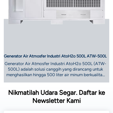
Generator Air Atmosfer Industri AtoH2o 500L ATW-500L
Generator Air Atmosfer Industri AtoH2o 500L (ATW-
500L) adalah solusi canggih yang dirancang untuk
menghasilkan hingga 500 liter air minum berkualitas
tinggi per hari dari udara sekitar. Sistem yang tangguh
ini ideal untuk aplikasi industri, termasuk fasilitas
Nikmatilah Udara Segar. Daftar ke
berskala besar, pabrik manufaktur, dan lokasi
konstruksi, yang sangat membutuhkan sumber air
Newsletter Kami
yang andal.