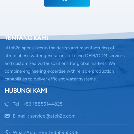
TENTANG KAMI
Atoh2o specializes in the design and manufacturing of
atmospheric water generators, offering OEM/ODM services
and customized water solutions for global markets. We
combine engineering expertise with reliable production
capabilities to deliver efficient water systems.
HUBUNGI KAMI
Tel : +86 18855144825
E-mail : service@atoh2o.com
WhatsApp : +86 18356955008